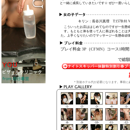
と一緒に成長していきたいです☆ ぜひ一度いら
キリン：長谷川真理 T:157B:81 W:
こういったお店ははじめてなのですが一生懸
す。もともと体を使って人に喜ばれることは
た。上手くなりたいのでマッサージ一生懸命頑
プレイ料金 3P（CFMN）コース1時間10分
で総額\
＊別途ホテル代が必要になります。事前に
-1-
-2-
-3-
-4-
-5-
-8-
-9-
-10-
-11-
-12-